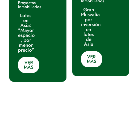
Inmobiliarios
Proyectos
Inmobiliarios
Gran
Plusvalía
Lotes
por
en
inversión
Asia:
en
"Mayor
lotes
espacio
de
, por
Asia
menor
precio"
VER
MÁS
VER
MÁS