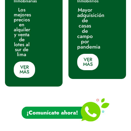
Inmobiliarias
Inmobilirios
Los
Mayor
mejores
adquisición
precios
de
en
casas
alquiler
de
y venta
campo
de
por
lotes al
pandemia
sur de
lima
VER
MÁS
VER
MÁS