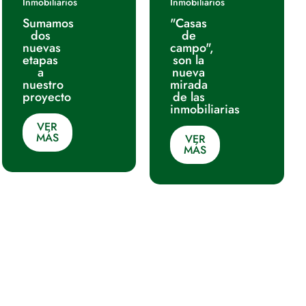
Inmobiliarios
Inmobiliarios
Sumamos
"Casas
dos
de
nuevas
campo",
etapas
son la
a
nueva
nuestro
mirada
proyecto
de las
inmobiliarias
VER
MÁS
VER
MÁS